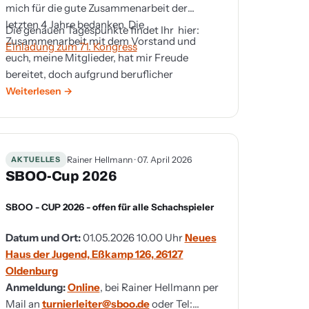
mich für die gute Zusammenarbeit der
letzten 4 Jahre bedanken. Die
Die genauen Tagespunkte findet Ihr hier:
Zusammenarbeit mit dem Vorstand und
Einladung zum 71. Kongress
euch, meine Mitglieder, hat mir Freude
bereitet, doch aufgrund beruflicher
Veränderungen kann ich diese nicht
Weiterlesen
weiterführen.
AKTUELLES
Rainer Hellmann · 07. April 2026
SBOO-Cup 2026
SBOO - CUP 2026 - offen für alle Schachspieler
Datum und Ort:
01.05.2026 10.00 Uhr
Neues
Haus der Jugend, Eßkamp 126, 26127
Oldenburg
Anmeldung:
Online
, bei Rainer Hellmann per
Mail an
turnierleiter@sboo.de
oder Tel: