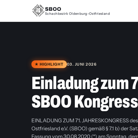
SBOO
Schachbezirk Oldenburg-Ostfriesland
★ HIGHLIGHT
03. JUNI 2026
Einladung zum 7
SBOO Kongress
EINLADUNG ZUM 71. JAHRESKONGRESS des S
Ostfriesland e.V. (SBOO) gemäß § 7.1 b) der S
Fassung vom 30.08.2020 (*) am Sonntag, dem 