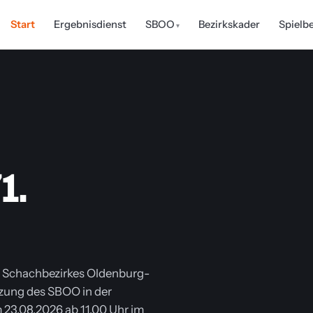
Start
Ergebnisdienst
SBOO
Bezirkskader
Spielb
1.
chachbezirkes Oldenburg-
atzung des SBOO in der
23.08.2026 ab 11.00 Uhr im