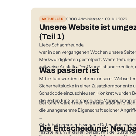
AKTUELLES
SBOO Administrator · 09. Juli 2026
Unsere Website ist umge
(Teil 1)
Liebe Schachfreunde,
wer in den vergangenen Wochen unsere Seiten 
Merkwürdigkeiten gestolpert: Weiterleitungen
zeitweise Ausfälle. Der Grund ist unerfreulic
Was passiert ist
Mitte Juni wurden mehrere unserer Webseiten
Sicherheitslücke in einer Zusatzkomponent
Schadcode einzuschleusen. Konkret wurden B
die Seiten für Suchmaschinen-Manipulation m
Betroffen waren mehrere Installationen gleichz
die unangenehme Eigenschaft solcher Angriffe:
Ob dabei personenbezogene Daten eingesehen w
Die Entscheidung: Neu ba
feststellen. Wir klären derzeit mit der zustän