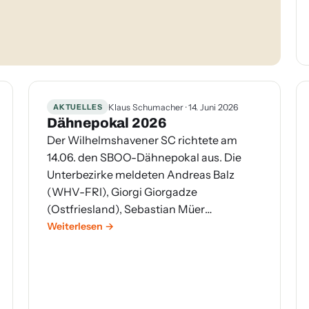
AKTUELLES
Klaus Schumacher · 14. Juni 2026
Dähnepokal 2026
Der Wilhelmshavener SC richtete am
14.06. den SBOO-Dähnepokal aus. Die
Unterbezirke meldeten Andreas Balz
(WHV-FRI), Giorgi Giorgadze
(Ostfriesland), Sebastian Müer
(Ammerland-OL(Stadt)-Wesermarsch)
Weiterlesen
und Kai Heermann (Südoldenburg) als
Teilnehmer. Die Auslosung ergab
folgende Paarungen: Balz-Giorgadze und
Heermann-Müer. Giorgi setzte sich direkt