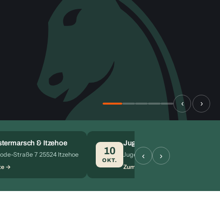
‹
›
termarsch & Itzehoe
Jugendeinzelmeisterschaft 2
10
‹
›
ode-Straße 7 25524 Itzehoe
Jugendherberge Bad Zwischenahn
OKT.
te
Zum Termin