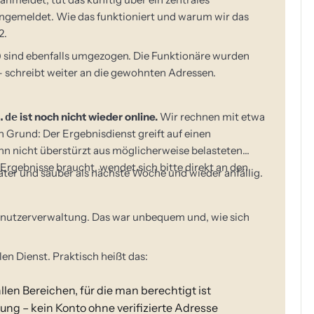
angemeldet. Wie das funktioniert und warum wir das
2.
) sind ebenfalls umgezogen. Die Funktionäre wurden
s – schreibt weiter an die gewohnten Adressen.
ist noch nicht wieder online.
Wir rechnen mit etwa
.de
 Grund: Der Ergebnisdienst greift auf einen
hn nicht überstürzt aus möglicherweise belasteten
Ergebnisse braucht, wendet sich bitte direkt an den
ter und sauber als nächste Woche und wieder anfällig.
 Benutzerverwaltung. Das war unbequem und, wie sich
en Dienst. Praktisch heißt das:
llen Bereichen, für die man berechtigt ist
rung – kein Konto ohne verifizierte Adresse