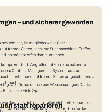
zogen – und sicherer geworden
besucht hat, ist möglicherweise über
 auf fremde Seiten, seltsame Suchmaschinen-Treffer,
h, und ich möchte offen damit umgehen.
 kompromittiert. Angreifer nutzten eine bekannte
e unseres Content-Management-Systems aus, um
esucher unbemerkt auf fremde Seiten umgeleitet und
issbraucht.
eitig, weil sie auf demselben Webspace lagen. Das ist
 Eine Lücke, viele Opfer.
urden, lässt sich nachträglich nicht mit Sicherheit
uen statt reparieren
digen Datenschutzbehörde, welche Schritte erforderlich