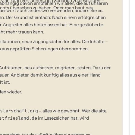
. Man kann versuchen, den Schaden zu beseitigen –
abhängig davon empfehlen wir allen, die auf unseren
ichts übersehen zu haben. Oder man baut neu.
e Passwort auch anderswo verwenden, ändern Sie es.
n. Der Grund ist einfach: Nach einem erfolgreichen
 Angreifer alles hinterlassen hat. Eine gesäuberte
icht mehr trauen kann.
allationen, neue Zugangsdaten für alles. Die Inhalte –
en aus geprüften Sicherungen übernommen.
Aufräumen, neu aufsetzen, migrieren, testen. Dazu der
en Anbieter, damit künftig alles aus einer Hand
t ist.
fen wieder.
– alles wie gewohnt. Wer die alte,
sterschaft.org
im Lesezeichen hat, wird
stfriesland.de
anmeldet, tut das künftig über ein zentrales