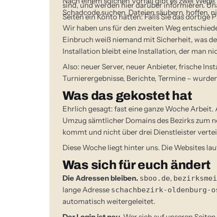
Nach einem solchen Vorfall gibt es zwei Wege
sind, und werden hier darüber informieren. Un
Schadcode suchen, Dateien säubern, hoffen, n
Seiten ein Konto hatten: Falls Sie das dortig
Wir haben uns für den zweiten Weg entschiede
Einbruch weiß niemand mit Sicherheit, was der
Installation bleibt eine Installation, der man n
Also: neuer Server, neuer Anbieter, frische Inst
Turnierergebnisse, Berichte, Termine – wurd
Was das gekostet hat
Ehrlich gesagt: fast eine ganze Woche Arbeit. 
Umzug sämtlicher Domains des Bezirks zum neu
kommt und nicht über drei Dienstleister verteil
Diese Woche liegt hinter uns. Die Websites lau
Was sich für euch ändert
Die Adressen bleiben.
,
sboo.de
bezirksmei
lange Adresse
schachbezirk-oldenburg-o
automatisch weitergeleitet.
Der Login ist neu.
Wer sich auf unseren Seiten 