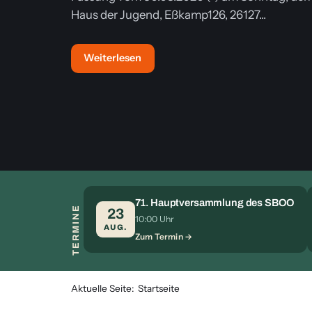
Haus der Jugend, Eßkamp126, 26127...
Weiterlesen
71. Hauptversammlung des SBOO
TERMINE
23
10:00 Uhr
AUG.
Zum Termin
Aktuelle Seite:
Startseite