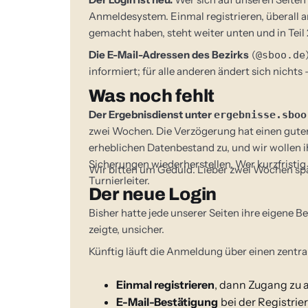
Anmeldesystem. Einmal registrieren, überall 
gemacht haben, steht weiter unten und in Teil 
Die E-Mail-Adressen des Bezirks
(
@sboo.de
informiert; für alle anderen ändert sich nicht
Was noch fehlt
Der Ergebnisdienst unter
ergebnisse.sboo
zwei Wochen. Die Verzögerung hat einen guten
erheblichen Datenbestand zu, und wir wollen i
Sicherungen wiederherstellen. Wer kurzfristig 
Wir bitten um Geduld. Lieber zwei Wochen spä
Turnierleiter.
Der neue Login
Bisher hatte jede unserer Seiten ihre eigene
zeigte, unsicher.
Künftig läuft die Anmeldung über einen zentral
Einmal registrieren
, dann Zugang zu a
E-Mail-Bestätigung
bei der Registrie