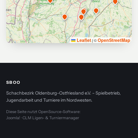
Leaflet
OpenStreetMap
|
©
SBOO
Schachbezirk Oldenburg-Ostfriesland e.V. – Spielbetrieb,
Jugendarbeit und Turniere im Nordwesten.
Diese Seite nutzt OpenSource-Software:
Joomla! · CLM Ligen- & Turniermanager