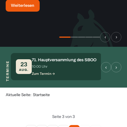
Weiterlesen
‹
›
71. Hauptversammlung des SBOO
TERMINE
S
23
28
‹
›
10:00 Uhr
Zu
AUG.
AUG.
Zum Termin
Aktuelle Seite:
Startseite
Seite 3 von 3