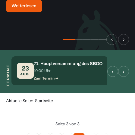
Weiterlesen
‹
›
71. Hauptversammlung des SBOO
TERMINE
S
23
28
‹
›
10:00 Uhr
Zu
AUG.
AUG.
Zum Termin
Aktuelle Seite:
Startseite
Seite 3 von 3