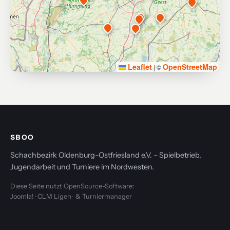
Leaflet
OpenStreetMap
|
©
SBOO
Schachbezirk Oldenburg-Ostfriesland e.V. – Spielbetrieb,
Jugendarbeit und Turniere im Nordwesten.
Diese Seite nutzt OpenSource-Software:
Joomla! · CLM Ligen- & Turniermanager