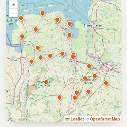
+
−
Leaflet
OpenStreetMap
|
©