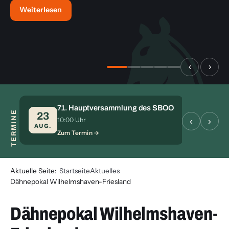
Weiterlesen
‹
›
71. Hauptversammlung des SBOO
TERMINE
S
23
28
‹
›
10:00 Uhr
Zu
AUG.
AUG.
Zum Termin
Aktuelle Seite:
Startseite
Aktuelles
Dähnepokal Wilhelmshaven-Friesland
Dähnepokal Wilhelmshaven-