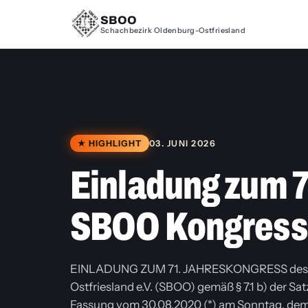
SBOO
Schachbezirk Oldenburg-Ostfriesland
★ HIGHLIGHT
03. JUNI 2026
Einladung zum 7
SBOO Kongress
EINLADUNG ZUM 71. JAHRESKONGRESS des S
Ostfriesland e.V. (SBOO) gemäß § 7.1 b) der S
Fassung vom 30.08.2020 (*) am Sonntag, dem 