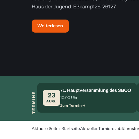
Haus der Jugend, Eßkamp126, 26127...
Weiterlesen
71. Hauptversammlung des SBOO
TERMINE
23
10:00 Uhr
AUG.
Zum Termin
Aktuelle Seite:
Startseite
Aktuelles
Turniere
Jubiläumstu