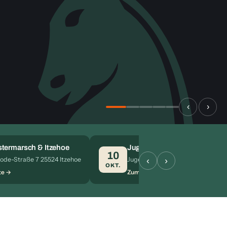
‹
›
termarsch & Itzehoe
Jugendeinzelmeisterschaft 2
10
‹
›
ode-Straße 7 25524 Itzehoe
Jugendherberge Bad Zwischenahn
OKT.
te
Zum Termin