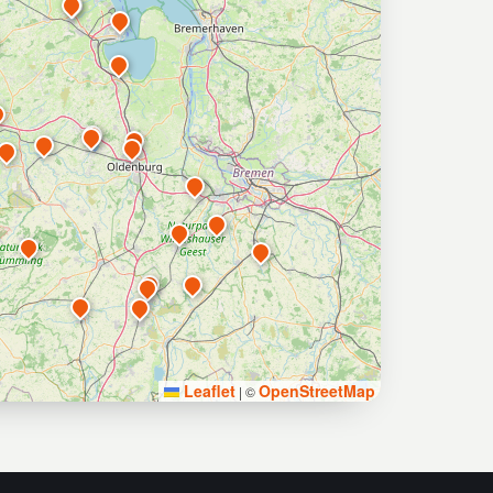
Leaflet
OpenStreetMap
|
©