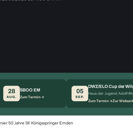
DWZ/ELO Cup der Wils
SBOO EM
28
05
Haus der Jugend Adolf-Rh
Zum Termin
AUG.
SEP.
Zum Termin
Zur Websei
rnier 50 Jahre SK Königsspringer Emden