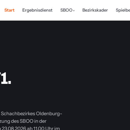
Start
Ergebnisdienst
SBOO
Bezirkskader
Spielb
1.
chachbezirkes Oldenburg-
atzung des SBOO in der
23.08.2026 ab 11.00 Uhr im