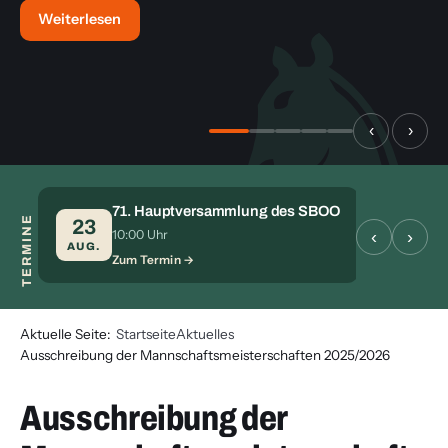
Weiterlesen
‹
›
71. Hauptversammlung des SBOO
TERMINE
S
23
28
‹
›
10:00 Uhr
Zu
AUG.
AUG.
Zum Termin
Aktuelle Seite:
Startseite
Aktuelles
Ausschreibung der Mannschaftsmeisterschaften 2025/2026
Ausschreibung der