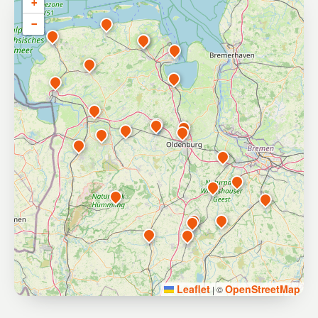
+
−
Leaflet
OpenStreetMap
|
©