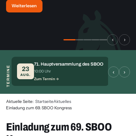
Weiterlesen
‹
›
71. Hauptversammlung des SBOO
TERMINE
S
23
28
‹
›
10:00 Uhr
Zu
AUG.
AUG.
Zum Termin
Aktuelle Seite:
Startseite
Aktuelles
Einladung zum 69. SBOO Kongress
Einladung zum 69. SBOO