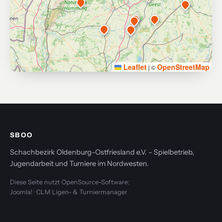
Leaflet
OpenStreetMap
|
©
SBOO
Schachbezirk Oldenburg-Ostfriesland e.V. – Spielbetrieb,
Jugendarbeit und Turniere im Nordwesten.
Diese Seite nutzt OpenSource-Software:
Joomla! · CLM Ligen- & Turniermanager